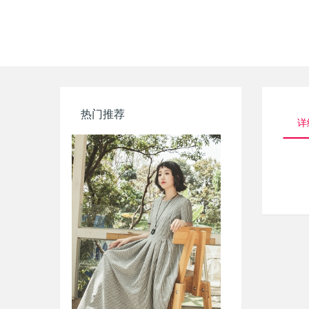
热门推荐
详