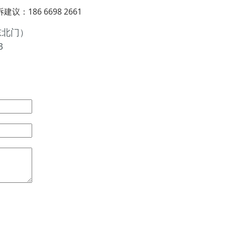
建议：186 6698 2661
东北门）
3