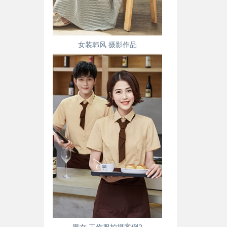
女装韩风 摄影作品
男女 工作服拍摄案例2